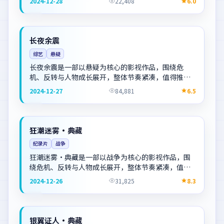
2024-12-28
22,408
6.0
院线
中国
NEW
长夜余震
综艺
悬疑
长夜余震是一部以悬疑为核心的影视作品，围绕危
机、反转与人物成长展开，整体节奏紧凑，值得推荐
观看。
2024-12-27
84,881
6.5
完结
韩国
NEW
狂潮迷雾·典藏
纪录片
战争
狂潮迷雾·典藏是一部以战争为核心的影视作品，围
绕危机、反转与人物成长展开，整体节奏紧凑，值得
推荐观看。
2024-12-26
31,825
8.3
院线
日本
NEW
银翼证人·典藏