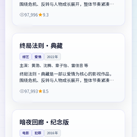
围绕危机、反转与人物成长展开，整体节奏紧凑，
值得推荐观看。
97,996
9.3
91分钟
连载中
中国
终局法则·典藏
综艺
爱情
2022
年
主演：
黄渤、沈腾、章子怡、雷佳音 等
终局法则·典藏是一部以爱情为核心的影视作品，
围绕危机、反转与人物成长展开，整体节奏紧凑，
值得推荐观看。
97,993
8.5
135分钟
连载中
韩国
暗夜回廊·纪念版
电影
犯罪
2016
年